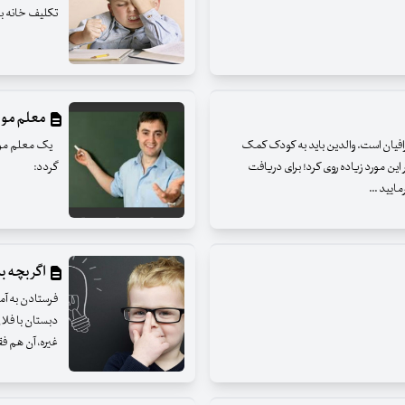
تکلیف خانه ب
معلم مو
افیان است. والدین باید به کودک کمک
یک معلم موفق 
ر این مورد زیاده روی کرد! برای دریافت
گردد:
یید ...
اگر بچه ب
فرستادن به آم
دبستان با فلان
غیره، آن هم ف