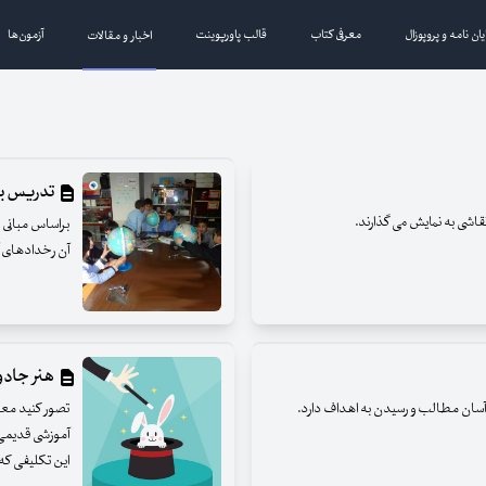
یان نامه و پروپوزال
معرفی کتاب
قالب پاورپوینت
آزمون‌ها
اخبار و مقالات
تدریس به
قاشی به نمایش می گذارند.
براساس مبانی
آن رخدادهای آ
هنر جادوی
آسان مطالب و رسیدن به اهداف دارد.
آموزشی قدیمی 
این تکلیفی که