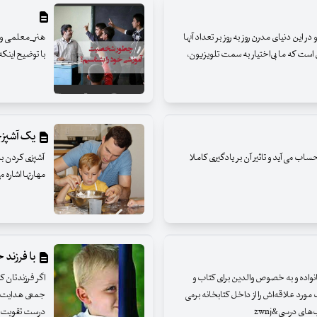
 این دنیای مدرن روز به روز بر تعداد آنها
ن است که ما بی‌اختیار به سمت تلویزیون،
با توضیح اینکه 
یک آشپزخ
ساب می آید و تاثیر آن بر یادگیری کاملا
آشپزی کردن با 
مهارتها اشاره م
با فرزند 
واده و به خصوص والدین برای کتاب و
اگر فرزندتان ک
مورد علاقه‌اش را از داخل کتابخانه برمی
جمعی هدایت کنی
ای درسی&zwnj
درست تقویت ک