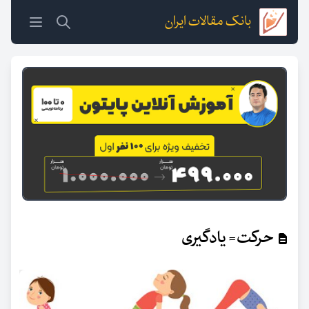
بانک مقالات ایران
حرکت= یادگیری