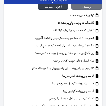
مطالب پربیننده
پربیننده
آخرین مطالب
قوانین کلاس و مدرسه
قالب آماده و زیبای پاورپوینت(15)
۵ فیلم که همه زنان ایرانی باید تماشا کنند
شعار سال ۱۴۰۱ «سال تولید، دانش‌بنیان و اشتغال‌آفرین»
رنگ چشم هایتان درباره شما و اجدادتان چه می گوید؟
پورنوگرافی چیست و چه اثری بر مغز و رابطه جنسی دارد؟
متن کامل دعای جوشن کبیر با ترجمه
قالب زیبای پاورپوینت برای ارائه پروپوزال و دفاع رساله دکترا
قالب پاورپوینت کادر دار زیبا
قالب پاورپوینت گرافیکی و طرح دار زیبا
قالب پاورپوینت گرافیکی زیبا
نمونه تدریس درس اول هدیه آسمان پنجم