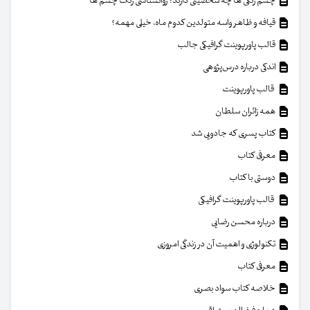
چشم رنگی ها چه شخصیتی دارند؟ روانشناسی رنگ چشم ها
قیافه و ظاهر واسه متولدین کدوم ماه، خیلی مهمه؟
قالب پاورپوینت گرافیکی جالب
اندکی درباره درس‌پژوهی
قالب پاورپوینت
همه زائران سلطان
کتاب پسری که جادویی شد
معرفی کتاب
دوستی با کتاب
قالب پاورپوینت گرافیکی
درباره محسن رضایی
تکنولوژی و اهمیت آن در زندگی امروزی
معرفی کتاب
خلاصه کتاب سواد بصری