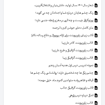
شعار سال ۱۴۰۱ «سال تولید، دانش‌بنیان و اشتغال‌آفرین»
رنگ چشم هایتان درباره شما و اجدادتان چه می گوید؟
پورنوگرافی چیست و چه اثری بر مغز و رابطه جنسی دارد؟
متن کامل دعای جوشن کبیر با ترجمه
قالب زیبای پاورپوینت برای ارائه پروپوزال و دفاع رساله دکترا
قالب پاورپوینت کادر دار زیبا
قالب پاورپوینت گرافیکی و طرح دار زیبا
قالب پاورپوینت گرافیکی زیبا
نمونه تدریس درس اول هدیه آسمان پنجم
چشم رنگی ها چه شخصیتی دارند؟ روانشناسی رنگ چشم ها
قیافه و ظاهر واسه متولدین کدوم ماه، خیلی مهمه؟
قالب پاورپوینت گرافیکی جالب
اندکی درباره درس‌پژوهی
قالب پاورپوینت