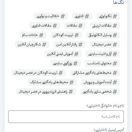
تگ‌ها
تکنولوژی
فناوری
خلاقیت و نوآوری
مقالات تربیتی
مقالات
مقالات فناوری
وسایل الکترونیکی
تربیت کودکان
عادات سالم
عصر دیجیتال
رفتار آنلاین امن
شکارچیان آنلاین
آزار و اذیت سایبری
آموزش ایمنی آنلاین
محتوای نامناسب
زورگویی سایبری
محیط‌های یادگیری مشارکتی
تربیت کودکان در عصر دیجیتال
آینده آموزش و پرورش
محیط‌های یادگیری مشترک
شخصی سازی یادگیری
راهنمای فرزندپروری در عصر دیجیتال
نام و نام خانوادگی (اختیاری)
آدرس ایمیل (اختیاری)