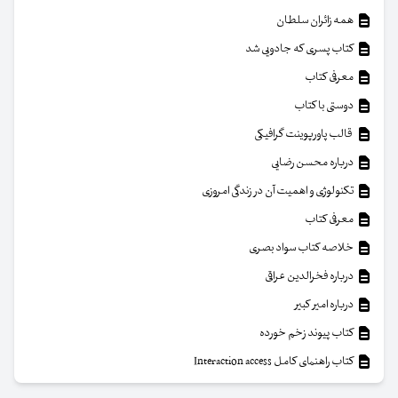
همه زائران سلطان
کتاب پسری که جادویی شد
معرفی کتاب
دوستی با کتاب
قالب پاورپوینت گرافیکی
درباره محسن رضایی
تکنولوژی و اهمیت آن در زندگی امروزی
معرفی کتاب
خلاصه کتاب سواد بصری
درباره فخرالدین عراقی
درباره امیر کبیر
کتاب پیوند زخم خورده
کتاب راهنمای کامل Interaction access