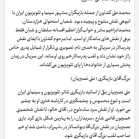
محمدعلی کشاورز از جمله بازیگران مشهور سینما و تلویزیون ایران با
انبوهی نقش متنوع و پیچیده بود. شعبان استخوانی هزاردستان،
محمدابراهیم مادر و خواب‌گزار اعظم افسانه سلطان و شبان فقط
برخی از نقش‌های ماندگار او است. اما مرحوم کشاورز با ایفای نقش
پدرسالار در سریالی به همین نام، تصویری بی‌تکرار از شمایل پدری خاص
را از خود نشان داد و لقب پدرسالار هم روی او ماند. این سریال در زمان
پخش بسیاری از خانواده‌ها را پای تلویزیون می‌کشاند.
بزرگ‌آقای بازیگری (علی نصیریان)
علی نصیریان یکی از اساتید بازیگری تئاتر، تلویزیون و سینمای ایران
است و تنوع محسوس و چشمگیری در کارنامه هنری او به چشم
می‌خورد. او از نقش مرد ساده‌لوح در «آقای هالو» تا نقش شخصیتی
همچون قاضی شارع «سربداران» را به بهترین شکل بازی کرد. بازی
نصیریان در نقش بزرگ‌آقا دیوانسالار در «شهرزاد» باعث شد او هم
صاحب لقب بزرگ آقای بازیگری شود.