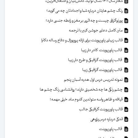
شعار سال ۱۴۰۱ «سال تولید، دانش‌بنیان و اشتغال‌آفرین»
رنگ چشم هایتان درباره شما و اجدادتان چه می گوید؟
پورنوگرافی چیست و چه اثری بر مغز و رابطه جنسی دارد؟
متن کامل دعای جوشن کبیر با ترجمه
قالب زیبای پاورپوینت برای ارائه پروپوزال و دفاع رساله دکترا
قالب پاورپوینت کادر دار زیبا
قالب پاورپوینت گرافیکی و طرح دار زیبا
قالب پاورپوینت گرافیکی زیبا
نمونه تدریس درس اول هدیه آسمان پنجم
چشم رنگی ها چه شخصیتی دارند؟ روانشناسی رنگ چشم ها
قیافه و ظاهر واسه متولدین کدوم ماه، خیلی مهمه؟
قالب پاورپوینت گرافیکی جالب
اندکی درباره درس‌پژوهی
قالب پاورپوینت