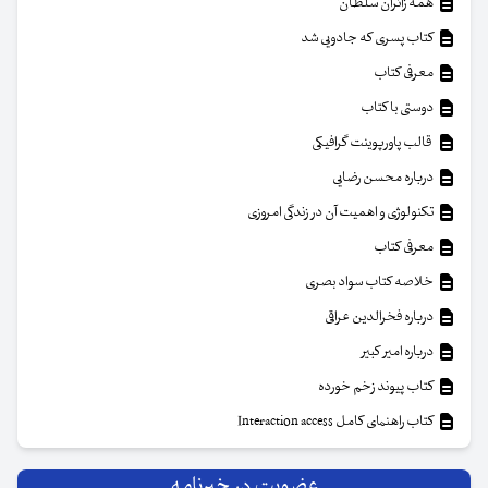
همه زائران سلطان
کتاب پسری که جادویی شد
معرفی کتاب
دوستی با کتاب
قالب پاورپوینت گرافیکی
درباره محسن رضایی
تکنولوژی و اهمیت آن در زندگی امروزی
معرفی کتاب
خلاصه کتاب سواد بصری
درباره فخرالدین عراقی
درباره امیر کبیر
کتاب پیوند زخم خورده
کتاب راهنمای کامل Interaction access
عضویت در خبرنامه