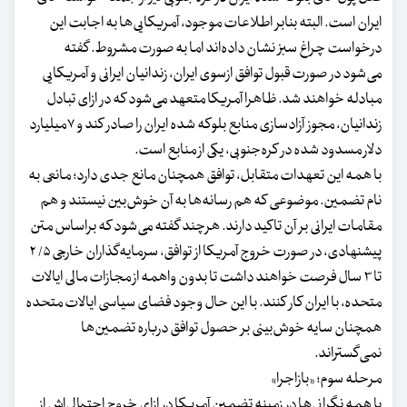
ایران است. البته بنابر اطلاعات موجود، آمریکایی‌ها به اجابت این
درخواست چراغ سبز نشان داده‌اند اما به صورت مشروط. گفته
می‌شود در صورت قبول توافق ازسوی ایران، زندانیان ایرانی و آمریکایی
مبادله خواهند شد. ظاهرا آمریکا متعهد می‌شود که در ازای تبادل
زندانیان، مجوز آزادسازی منابع بلوکه شده ایران را صادر کند و ۷‌میلیارد
دلار مسدود شده در کره‌جنوبی، یکی از منابع است.
با همه این تعهدات متقابل، توافق همچنان مانع جدی دارد؛ مانعی به
نام تضمین. موضوعی که هم رسانه‌ها به آن خوش‌بین نیستند و هم
مقامات ایرانی بر آن تاکید دارند. هرچند گفته می‌شود که براساس متن
پیشنهادی، در صورت خروج آمریکا از توافق، سرمایه‌گذاران خارجی ۵/ ۲
تا ۳ سال فرصت خواهند داشت تا بدون واهمه از مجازات مالی ایالات
متحده، با ایران کار کنند. با این حال وجود فضای سیاسی ایالات متحده
همچنان سایه خوش‌بینی بر حصول توافق درباره تضمین‌ها
نمی‌گستراند.
مرحله سوم؛ «بازاجرا»
با همه نگرانی‌ها در زمینه تضمین آمریکا در ازای خروج احتمالی‌اش از