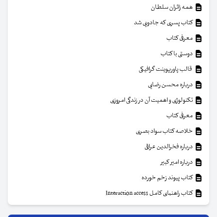
همه زائران سلطان
کتاب پسری که جادویی شد
معرفی کتاب
دوستی با کتاب
قالب پاورپوینت گرافیکی
درباره محسن رضایی
تکنولوژی و اهمیت آن در زندگی امروزی
معرفی کتاب
خلاصه کتاب سواد بصری
درباره فخرالدین عراقی
درباره امیر کبیر
کتاب پیوند زخم خورده
کتاب راهنمای کامل Interaction access