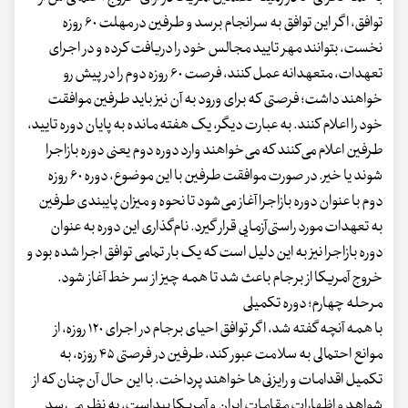
توافق، اگر این توافق به سرانجام برسد و طرفین در مهلت ۶۰ روزه
نخست، بتوانند مهر تایید مجالس خود را دریافت کرده و در اجرای
تعهدات، متعهدانه عمل کنند، فرصت ۶۰ روزه دوم را در پیش رو
خواهند داشت؛ فرصتی که برای ورود به آن نیز باید طرفین موافقت
خود را اعلام کنند. به عبارت دیگر، یک هفته مانده به پایان دوره تایید،
طرفین اعلام می‌کنند که می‌خواهند وارد دوره دوم یعنی دوره بازاجرا
شوند یا خیر. در صورت موافقت طرفین با این موضوع، دوره ۶۰ روزه
دوم با عنوان دوره بازاجرا آغاز می‌شود تا نحوه و میزان پایبندی طرفین
به تعهدات مورد راستی‌آزمایی قرار گیرد. نام‌گذاری این دوره به عنوان
دوره بازاجرا نیز به این دلیل است که یک بار تمامی توافق اجرا شده بود و
خروج آمریکا از برجام باعث شد تا همه چیز از سر خط آغاز شود.
مرحله چهارم؛ دوره تکمیلی
با همه آنچه گفته شد، اگر توافق احیای برجام در اجرای ۱۲۰ روزه، از
موانع احتمالی به سلامت عبور کند، طرفین در فرصتی ۴۵ روزه، به
تکمیل اقدامات و رایزنی‌ها خواهند پرداخت. با این حال آن‌چنان که از
شواهد و اظهارات مقامات ایران و آمریکا پیداست، به نظر می‌رسد