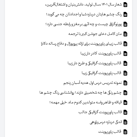
شعار سال ۱۴۰۱ «سال تولید، دانش‌بنیان و اشتغال‌آفرین»
رنگ چشم هایتان درباره شما و اجدادتان چه می گوید؟
پورنوگرافی چیست و چه اثری بر مغز و رابطه جنسی دارد؟
متن کامل دعای جوشن کبیر با ترجمه
قالب زیبای پاورپوینت برای ارائه پروپوزال و دفاع رساله دکترا
قالب پاورپوینت کادر دار زیبا
قالب پاورپوینت گرافیکی و طرح دار زیبا
قالب پاورپوینت گرافیکی زیبا
نمونه تدریس درس اول هدیه آسمان پنجم
چشم رنگی ها چه شخصیتی دارند؟ روانشناسی رنگ چشم ها
قیافه و ظاهر واسه متولدین کدوم ماه، خیلی مهمه؟
قالب پاورپوینت گرافیکی جالب
اندکی درباره درس‌پژوهی
قالب پاورپوینت