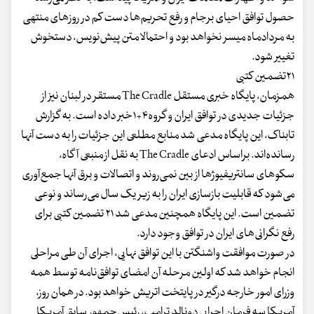
حصول توافق احیای برجام و رفع تحریم‌ها دست کم در روزهای منتهی
به مردادماه میسر نخواهد بود و احتمالا متن پیش‌نویس، دستخوش
تغییر شود.
۲۱تضمین کتبی
همزمان، پایگاه خبری مستقل The Cradle مستقر در لبنان نیز از
جزئیات جدیدی در توافق ایران و گروه۴+۱خبر داده است. به گزارش
تابناک، این پایگاه مدعی شد منابع مطلعی این جزئیات را به دست آنها
رسانده‌اند. براساس ادعای The Cradle به نقل از منبعی آگاه،
سکو‌‌‌های سانتریفیوژ‌‌‌ها از بین نمی‌‌‌روند و اتصالات و برق آنها جمع‌آوری
می‌شود که قابلیت بازسازی ایران را به زیر یک سال می‌‌‌رساند و نوعی
تضمین است. این پایگاه همچنین مدعی شد ۲۱ تضمین کتبی برای
رفع نگرانی‌های ایران در توافق وجود دارد.
در صورت موافقت واشنگتن با این توافق نهایی، اجرای آن طی مراحلی
انجام خواهد شد که اولین مرحله آن امضای توافق‌نامه توسط همه
وزرای امور خارجه درگیر در پایتخت اتریش خواهد بود. در همان روز،
آمریکا سه فرمان اجرایی دونالد ترامپ، رئیس‌جمهور سابق آمریکا