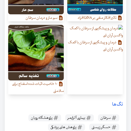
تاثیر افکار منفی بر DNA افراد
سم ماز و درمان سرطان
درمان و پیشگیری از سرطان با کمک
واکسن آر.ان‌.ای
۱۰ خاصیت اثبات شده اسفناج برای
سلامتی
تگ‌ها
سرطان
بیماری آلزایمر
پژوهشگاه رویان
حسگر زیستی
پژوهش های پزشکی