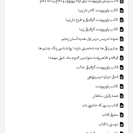
قالب زیبای پاورپوینت برای ارائه پروپوزال و دفاع رساله دکترا
قالب پاورپوینت کادر دار زیبا
قالب پاورپوینت گرافیکی و طرح دار زیبا
قالب پاورپوینت گرافیکی زیبا
نمونه تدریس درس اول هدیه آسمان پنجم
چشم رنگی ها چه شخصیتی دارند؟ روانشناسی رنگ چشم ها
قیافه و ظاهر واسه متولدین کدوم ماه، خیلی مهمه؟
قالب پاورپوینت گرافیکی جالب
اندکی درباره درس‌پژوهی
قالب پاورپوینت
همه زائران سلطان
کتاب پسری که جادویی شد
معرفی کتاب
دوستی با کتاب