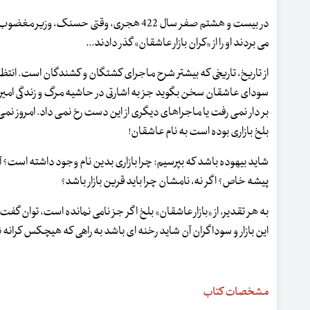
در بیست و هشتم صفر سال 422 هجری، وقتی حسنک، وزی
می بردند او را از «کران بازار عاشقان» گذر دادند...
از تاریخ، تاریخی که بیشتر شرح ماجرای کشتگان و کشندگان است. انتظا
سودای عاشقان سخن بگوید جز به اشارتی در حاشیه مرگ و زندگی امیری
بر دار نمی رفت یا ماجراهای دیگری از این دست رخ نمی داد. امروز نمی 
بلخ بازاری بوده است به نام عاشقان!
شاید بیهوده باشد که بپرسیم: چرا بازاری بدین نام وجود داشته است؟ آ
پیشه خاص؟ اگر نه، نامشان چرا باید قرین بازار باشد؟
به هر تقدیر، از «بازار عاشقان» بلخ اگر جز نامی نمانده است، توان گف
این بازار و سوداگران آن شاید رخنه ای باشد به راهی که هیچکس کرانه
مشخصات کتاب