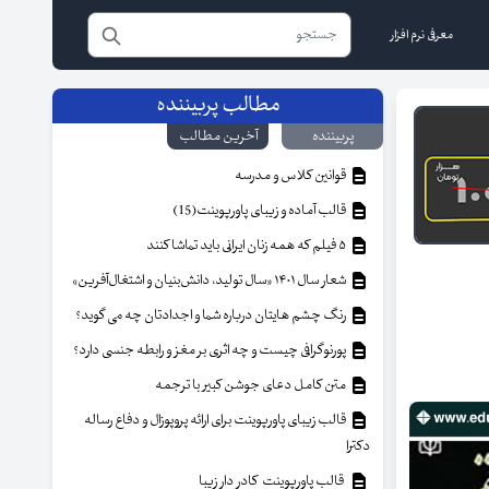
معرفی نرم افزار
مطالب پربیننده
پربیننده
آخرین مطالب
قوانین کلاس و مدرسه
قالب آماده و زیبای پاورپوینت(15)
۵ فیلم که همه زنان ایرانی باید تماشا کنند
شعار سال ۱۴۰۱ «سال تولید، دانش‌بنیان و اشتغال‌آفرین»
رنگ چشم هایتان درباره شما و اجدادتان چه می گوید؟
پورنوگرافی چیست و چه اثری بر مغز و رابطه جنسی دارد؟
متن کامل دعای جوشن کبیر با ترجمه
قالب زیبای پاورپوینت برای ارائه پروپوزال و دفاع رساله
دکترا
قالب پاورپوینت کادر دار زیبا