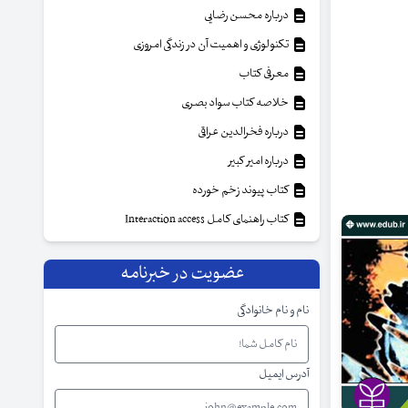
درباره محسن رضایی
تکنولوژی و اهمیت آن در زندگی امروزی
معرفی کتاب
خلاصه کتاب سواد بصری
درباره فخرالدین عراقی
درباره امیر کبیر
کتاب پیوند زخم خورده
کتاب راهنمای کامل Interaction access
عضویت در خبرنامه
نام و نام خانوادگی
آدرس ایمیل