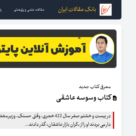
بانک مقالات ایران
مقالات علمی و پژوهشی
پا
معرفی کتاب جدید
کتاب وسوسه عاشقی
در بیست و هشتم صفر سال 422 هجری، وقتی حسن
دار می بردند او را از «کران بازار عاشقان» گذر دادند...