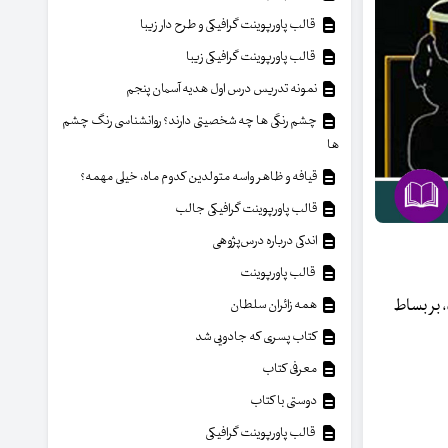
قالب پاورپوینت گرافیکی و طرح دار زیبا
قالب پاورپوینت گرافیکی زیبا
نمونه تدریس درس اول هدیه آسمان پنجم
چشم رنگی ها چه شخصیتی دارند؟ روانشناسی رنگ چشم
ها
قیافه و ظاهر واسه متولدین کدوم ماه، خیلی مهمه؟
قالب پاورپوینت گرافیکی جالب
اندکی درباره درس‌پژوهی
قالب پاورپوینت
، بر بساط
همه زائران سلطان
کتاب پسری که جادویی شد
معرفی کتاب
دوستی با کتاب
قالب پاورپوینت گرافیکی