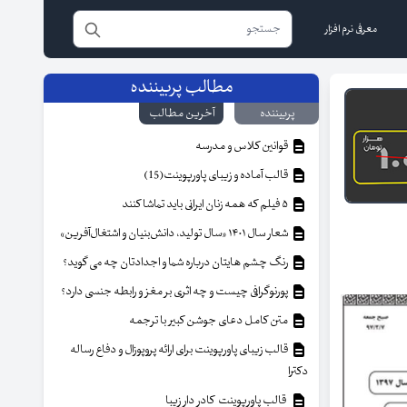
معرفی نرم افزار
مطالب پربیننده
پربیننده
آخرین مطالب
قوانین کلاس و مدرسه
قالب آماده و زیبای پاورپوینت(15)
۵ فیلم که همه زنان ایرانی باید تماشا کنند
شعار سال ۱۴۰۱ «سال تولید، دانش‌بنیان و اشتغال‌آفرین»
رنگ چشم هایتان درباره شما و اجدادتان چه می گوید؟
پورنوگرافی چیست و چه اثری بر مغز و رابطه جنسی دارد؟
متن کامل دعای جوشن کبیر با ترجمه
قالب زیبای پاورپوینت برای ارائه پروپوزال و دفاع رساله
دکترا
قالب پاورپوینت کادر دار زیبا