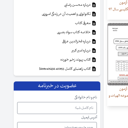
 آزمون
درباره محسن رضایی
لیسی سال 97
تکنولوژی و اهمیت آن در زندگی امروزی
معرفی کتاب
خلاصه کتاب سواد بصری
درباره فخرالدین عراقی
درباره امیر کبیر
کتاب پیوند زخم خورده
کتاب راهنمای کامل Interaction access
عضویت در خبرنامه
 آزمون
وعه الهیات و
نام و نام خانوادگی
آدرس ایمیل