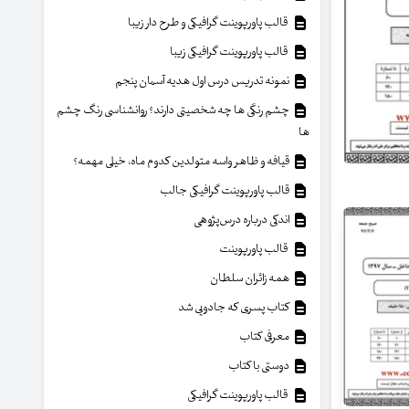
قالب پاورپوینت گرافیکی و طرح دار زیبا
قالب پاورپوینت گرافیکی زیبا
نمونه تدریس درس اول هدیه آسمان پنجم
چشم رنگی ها چه شخصیتی دارند؟ روانشناسی رنگ چشم
ها
قیافه و ظاهر واسه متولدین کدوم ماه، خیلی مهمه؟
قالب پاورپوینت گرافیکی جالب
اندکی درباره درس‌پژوهی
قالب پاورپوینت
همه زائران سلطان
کتاب پسری که جادویی شد
معرفی کتاب
دوستی با کتاب
قالب پاورپوینت گرافیکی