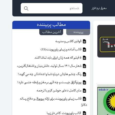
معرفی نرم افزار
مطالب پربیننده
پربیننده
آخرین مطالب
قوانین کلاس و مدرسه
قالب آماده و زیبای پاورپوینت(15)
۵ فیلم که همه زنان ایرانی باید تماشا کنند
شعار سال ۱۴۰۱ «سال تولید، دانش‌بنیان و اشتغال‌آفرین»
رنگ چشم هایتان درباره شما و اجدادتان چه می گوید؟
پورنوگرافی چیست و چه اثری بر مغز و رابطه جنسی دارد؟
متن کامل دعای جوشن کبیر با ترجمه
قالب زیبای پاورپوینت برای ارائه پروپوزال و دفاع رساله
دکترا
قالب پاورپوینت کادر دار زیبا