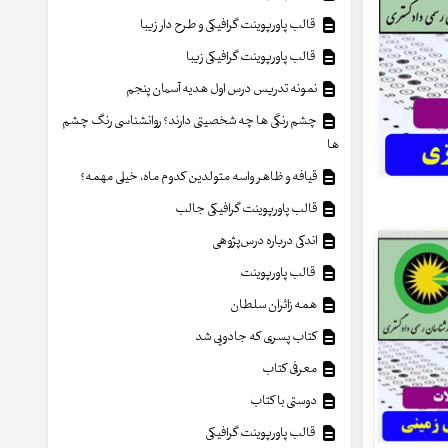
قالب پاورپوینت گرافیکی و طرح دار زیبا
قالب پاورپوینت گرافیکی زیبا
نمونه تدریس درس اول هدیه آسمان پنجم
چشم رنگی ها چه شخصیتی دارند؟ روانشناسی رنگ چشم
ها
قیافه و ظاهر واسه متولدین کدوم ماه، خیلی مهمه؟
قالب پاورپوینت گرافیکی جالب
اندکی درباره درس‌پژوهی
قالب پاورپوینت
همه زائران سلطان
کتاب پسری که جادویی شد
معرفی کتاب
دوستی با کتاب
قالب پاورپوینت گرافیکی