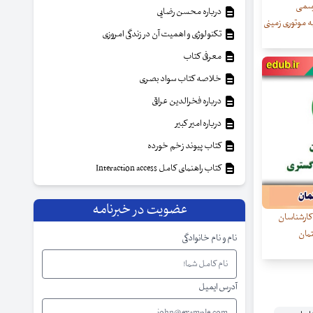
رسمی
درباره محسن رضایی
ه موتوری زمینی
تکنولوژی و اهمیت آن در زندگی امروزی
معرفی کتاب
خلاصه کتاب سواد بصری
درباره فخرالدین عراقی
درباره امیر کبیر
کتاب پیوند زخم خورده
کتاب راهنمای کامل Interaction access
عضویت در خبرنامه
کارشناسان
تمان
نام و نام خانوادگی
آدرس ایمیل