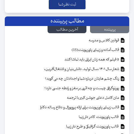
مطالب پربیننده
پربیننده
آخرین مطالب
قوانین کلاس و مدرسه
قالب آماده و زیبای پاورپوینت(15)
۵ فیلم که همه زنان ایرانی باید تماشا کنند
شعار سال ۱۴۰۱ «سال تولید، دانش‌بنیان و اشتغال‌آفرین»
رنگ چشم هایتان درباره شما و اجدادتان چه می گوید؟
پورنوگرافی چیست و چه اثری بر مغز و رابطه جنسی دارد؟
متن کامل دعای جوشن کبیر با ترجمه
قالب زیبای پاورپوینت برای ارائه پروپوزال و دفاع رساله دکترا
قالب پاورپوینت کادر دار زیبا
قالب پاورپوینت گرافیکی و طرح دار زیبا