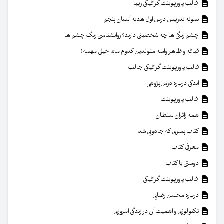
قالب پاورپوینت گرافیکی زیبا
نمونه تدریس درس اول هدیه آسمان پنجم
چشم رنگی ها چه شخصیتی دارند؟ روانشناسی رنگ چشم ها
قیافه و ظاهر واسه متولدین کدوم ماه، خیلی مهمه؟
قالب پاورپوینت گرافیکی جالب
اندکی درباره درس‌پژوهی
قالب پاورپوینت
همه زائران سلطان
کتاب پسری که جادویی شد
معرفی کتاب
دوستی با کتاب
قالب پاورپوینت گرافیکی
درباره محسن رضایی
تکنولوژی و اهمیت آن در زندگی امروزی