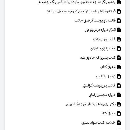
چشم رنگی ها چه شخصیتی دارند؟ روانشناسی رنگ چشم ها
قیافه و ظاهر واسه متولدین کدوم ماه، خیلی مهمه؟
قالب پاورپوینت گرافیکی جالب
اندکی درباره درس‌پژوهی
قالب پاورپوینت
همه زائران سلطان
کتاب پسری که جادویی شد
معرفی کتاب
دوستی با کتاب
قالب پاورپوینت گرافیکی
درباره محسن رضایی
تکنولوژی و اهمیت آن در زندگی امروزی
معرفی کتاب
خلاصه کتاب سواد بصری