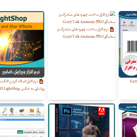
نرم افزار ساخت چهره های متحرک و
سخنگو CrazyTalk Animator PRO
م افزار طراحی و ساخت بارکد Easy
نرم افزار اضافه کردن افکت 
روشنایی به عکس AKVIS LightShop