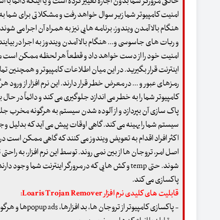
خانگی مرورگر شما بدون اجازه تغییر کرده است و یا اینکه دائماً با
امنیت کامپیوتر شما زیر سوال خواهد رفت و مشکلاتی برای شما به 
هنگام بالا آمدن ویندوز، برنامه هایی نیز به همراه آن اجرا می شوند
و ربات های جاسوسی و... هنگام بالا آمدن ویندوز به اجرا در بیاین
امنیت خود را از دست خواهد داد و قطعاً هر لحظه ممکن است مو
اینترنت قرار بگیرید. در این میان اطلاعات کامپیوتر و همچنین ت
رمزهای عبور و ... در معرض خطر قرار دارند. این نرم افزار از ورود هرگو
کامپیوتر شما را به خطر می اندازد جلوگیری می کند و دائماً 
پاک سازی آن بپردازد و از آلوده شدن سیستم به هرگونه مخرب جلوگیری
سیستم شما را بهینه می کند. گاهی اوقات پیش می آید که بدلیل 
اکثر افراد اقدام به تعویض ویندوز می کنند که گاهی ممکن است در
اصل امر، تروجان ها از بین نمی روند. توسط این نرم افزار، به 
شوند. حتی temp و کش هایی که در مرورگر اینترنت شما و
پاکسازی می کند.
قابلیت های کلیدی نرم افزار Loaris Trojan Remover:
- پاکسازی کامپیوتر از تروجان ها، بد افزارها، popup adsها و هرگونه اطلاعات مخرب