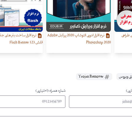
ی طراحی
نرم افزار ادوبی فتوشاپ 2020 پرتابل Adobe
نرم افزار ساخت بنر های جذا
Photoshop 2020
فلش 123 Flash Banner
تی ویروس
Trojan Remover
اری)
شماره همراه (اختیاری)