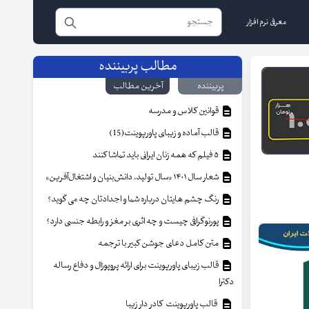
معرفی نرم افزار
مطالب پربیننده
پربیننده
آخرین مطالب
قوانین کلاس و مدرسه
قالب آماده و زیبای پاورپوینت(15)
۵ فیلم که همه زنان ایرانی باید تماشا کنند
شعار سال ۱۴۰۱ «سال تولید، دانش‌بنیان و اشتغال‌آفرین»
رنگ چشم هایتان درباره شما و اجدادتان چه می گوید؟
پورنوگرافی چیست و چه اثری بر مغز و رابطه جنسی دارد؟
متن کامل دعای جوشن کبیر با ترجمه
قالب زیبای پاورپوینت برای ارائه پروپوزال و دفاع رساله
دکترا
قالب پاورپوینت کادر دار زیبا