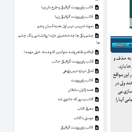
قالب پاورپوینت گرافیکی و طرح دار زیبا
قالب پاورپوینت گرافیکی زیبا
نمونه تدریس درس اول هدیه آسمان پنجم
چشم رنگی ها چه شخصیتی دارند؟ روانشناسی رنگ چشم
ها
قیافه و ظاهر واسه متولدین کدوم ماه، خیلی مهمه؟
 به حذف و
قالب پاورپوینت گرافیکی جالب
ها دارد،
اندکی درباره درس‌پژوهی
 این مواقع
قالب پاورپوینت
ند ولی در
همه زائران سلطان
سازی می
می آنها را
کتاب پسری که جادویی شد
معرفی کتاب
دوستی با کتاب
قالب پاورپوینت گرافیکی