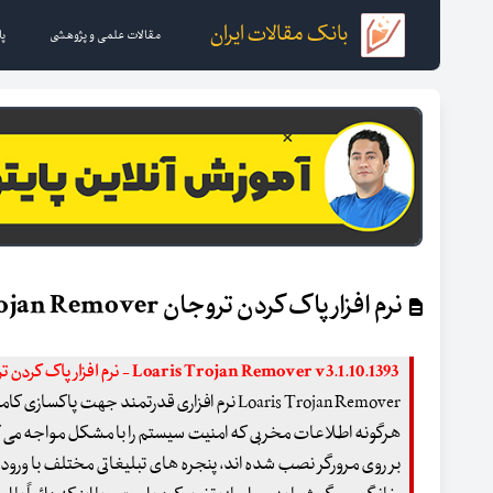
بانک مقالات ایران
مقالات علمی و پژوهشی
پا
نرم افزار پاک کردن تروجان Loaris Trojan Remover
Loaris Trojan Remover v3.1.10.1393 - نرم افزار پاک کردن تروجان
Loaris Trojan Remover نرم افزاری قدرتمند جهت پاکسا
هرگونه اطلاعات مخربی که امنیت سیستم را با مشکل مواجه می کند. 
بر روی مرورگر نصب شده اند، پنجره های تبلیغاتی مختلف با ورود