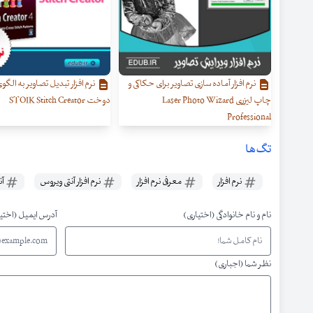
نرم افزار آماده سازی تصاویر برای حکاکی و
نرم افزار تبدیل تصاویر به الگو
چاپ لیزری Laser Photo Wizard
دوخت STOIK Stitch Creator
Professional
تگ‌ها
نرم افزار
معرفی نرم افزار
نرم افزار آنتی ویروس
آن
نام و نام خانوادگی (اختیاری)
آدرس ایمیل (اختی
نظر شما (اجباری)