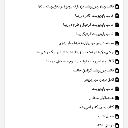
قالب زیبای پاورپوینت برای ارائه پروپوزال و دفاع رساله دکترا
قالب پاورپوینت کادر دار زیبا
قالب پاورپوینت گرافیکی و طرح دار زیبا
قالب پاورپوینت گرافیکی زیبا
نمونه تدریس درس اول هدیه آسمان پنجم
چشم رنگی ها چه شخصیتی دارند؟ روانشناسی رنگ چشم ها
قیافه و ظاهر واسه متولدین کدوم ماه، خیلی مهمه؟
قالب پاورپوینت گرافیکی جالب
اندکی درباره درس‌پژوهی
قالب پاورپوینت
همه زائران سلطان
کتاب پسری که جادویی شد
معرفی کتاب
دوستی با کتاب