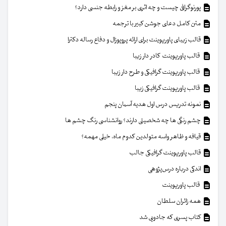
پورنوگرافی چیست و چه اثری بر مغز و رابطه جنسی دارد؟
متن کامل دعای جوشن کبیر با ترجمه
قالب زیبای پاورپوینت برای ارائه پروپوزال و دفاع رساله دکترا
قالب پاورپوینت کادر دار زیبا
قالب پاورپوینت گرافیکی و طرح دار زیبا
قالب پاورپوینت گرافیکی زیبا
نمونه تدریس درس اول هدیه آسمان پنجم
چشم رنگی ها چه شخصیتی دارند؟ روانشناسی رنگ چشم ها
قیافه و ظاهر واسه متولدین کدوم ماه، خیلی مهمه؟
قالب پاورپوینت گرافیکی جالب
اندکی درباره درس‌پژوهی
قالب پاورپوینت
همه زائران سلطان
کتاب پسری که جادویی شد