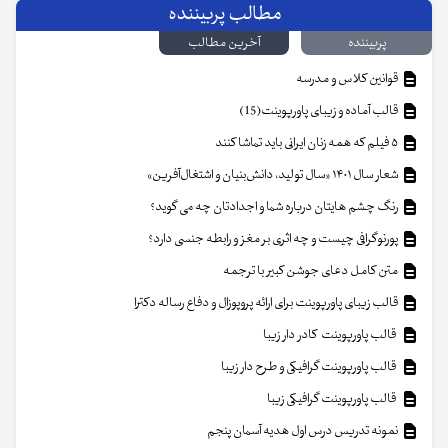
مطالب پربیننده
پربیننده
آخرین مطالب
قوانین کلاس و مدرسه
قالب آماده و زیبای پاورپوینت(15)
۵ فیلم که همه زنان ایرانی باید تماشا کنند
شعار سال ۱۴۰۱ «سال تولید، دانش‌بنیان و اشتغال‌آفرین»
رنگ چشم هایتان درباره شما و اجدادتان چه می گوید؟
پورنوگرافی چیست و چه اثری بر مغز و رابطه جنسی دارد؟
متن کامل دعای جوشن کبیر با ترجمه
قالب زیبای پاورپوینت برای ارائه پروپوزال و دفاع رساله دکترا
قالب پاورپوینت کادر دار زیبا
قالب پاورپوینت گرافیکی و طرح دار زیبا
قالب پاورپوینت گرافیکی زیبا
نمونه تدریس درس اول هدیه آسمان پنجم