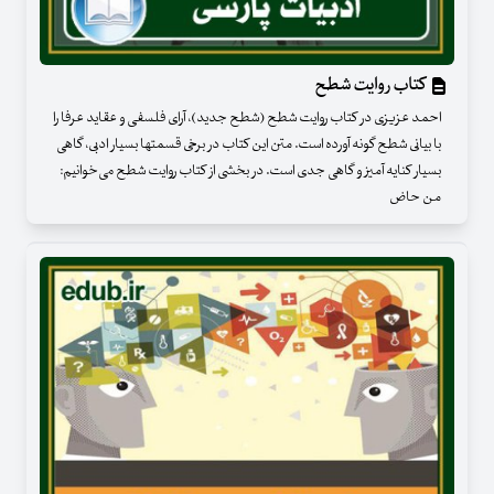
کتاب روایت شطح
احمد عزیزی در کتاب روایت شطح (شطح جدید)، آرای فلسفی و عقاید عرفا را
با بیانی شطح‎ گونه آورده است‎. متن این کتاب در برخی قسمت‎ها بسیار ادبی‎، گاهی
بسیار کنایه‎ آمیز و گاهی جدی است. در بخشی از کتاب روایت شطح می‌خوانیم:
من حاض