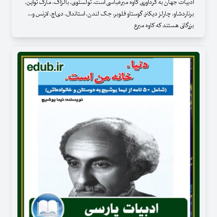
ادبیات جهان به گردآوری کاوه میرعباسی است. تولستوی، بالزاک، مارک تواین،
برناردشاو، چارلز دیکنز، گوستاو فلوبر، جک لندن، استاندال، دی‌اچ. لارنس و...
بزرگانی هستند که کاوه میرع