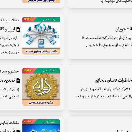
ا فرآیندهای دیجیتال یا
مقالات ارتباط
دانشجویان
ایران و کا
لمپیاد، زمان در نظر گرفته شده مجددا
باید موضوع آزا
ا اطلاع رسانی موضوع، دانشجویان
ظرفیت‌های داخ
در این زمینه ر
جشنواره بین‌الم
 مخاطرات فضای مجازی
تمدید مهل
 اعلام کرده که برای هر اقدام و عملی در
زمان دریافت آث
 الزامی است. اما چرا محتواهای مربوط به
اسلامی تا پایا
مقالات فناوری
می‌زند؟
آپ های حذ