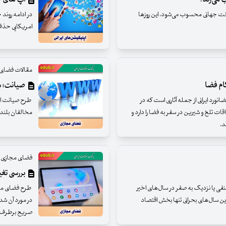
اخت جهانی محسوب می‌شود، این روزها
در ادامه روند 
امریکایی حذف
مقالات فضای
گام فضا
صیانت؛ سن
ورد ایرانی از جمله آثاری است که در
طرح صیانت از 
ت تلخ و شیرین در سفر به فضا را دارد و
مخالفان بلندت
د.
فضای مجازی
بررسی تغ
نفی یا نزدیک به صفر در سال‌های اخیر
این سال‌های بحرانی تنها بخش اقتصاد
در مورد آن شد ن
صریح برطرف کنیم و مفاد آ