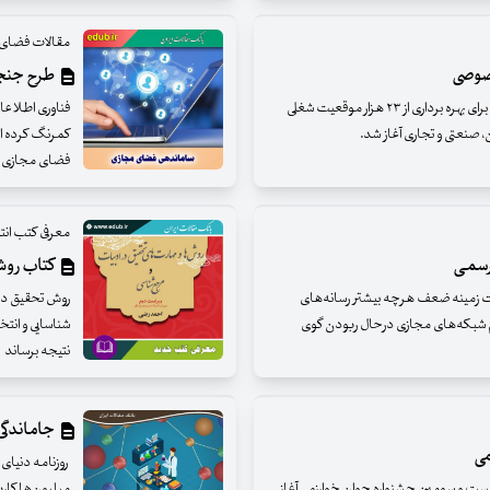
مقالات فضای
خصوصی
طرح جنجا
ثبت‌نام پنجمین دوره آزمون استخدام بخش خصوصی برای بهره برداری از ۲۳ هزار موقعیت شغلی
فناوری اطلاعا
کمرنگ کرده ا
فضای مجازی نی
معرفی کتب ان
 رسمی
کتاب روش
طات زمینه ضعف هرچه بیشتر رسانه‌های
روش تحقیق در 
م شبکه‌های مجازی درحال ربودن گوی
شناسایی و انتخ
نتیجه برساند
جاماندگی 
می
روزنامه دنیای 
بیست و سومین جشنواره جوان خوارزمی آغاز
میلیون‌ها کارب