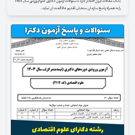
بانک مقالات ایران افتخار دارد تا سئوالات آزمون دکترای علوم ورزشی سال 1403
را به همراه پاسخ سازمان سنجش تقدیم علاقمند ان نماید .