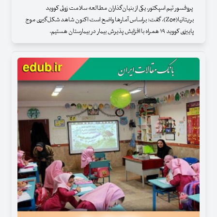
پروفسور تیم اسپکتور، یکی از بنیان‌گذاران مطالعه سلامت زوئی کووید
بریتانیا(Zoe)، گفت: براساس آمارها واضح است اکنون شاهد شکل‌گیری موج
پاییزی کووید ۱۹ همراه با افزایش پذیرش بیمار در بیمارستان هستیم.