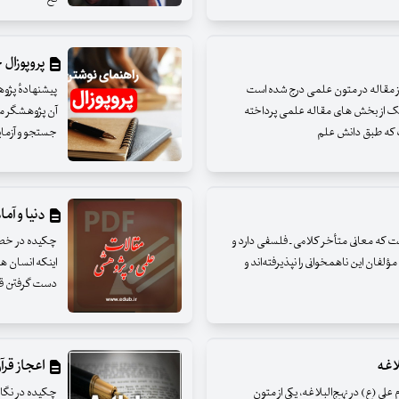
پروپوزال 
از مقاله در متون علمی درج شده است
ر یک از بخش های مقاله علمی پرداخته
آن پژوهشگر م
 که طبق دانش علم
جستجو و آزمایش
دنیا و آما
است که معانی متأخر کلامی ـ فلسفی دارد و
چکیده در خصو
فان این ناهمخوانی را نپذیرفته‌اند و
اینکه انسان ه
دست گرفتن قدرت
لاغه
اعجاز قرآن
ی (ع) در نهج‌البلاغه، یکی از متون
چکیده در نگاهی