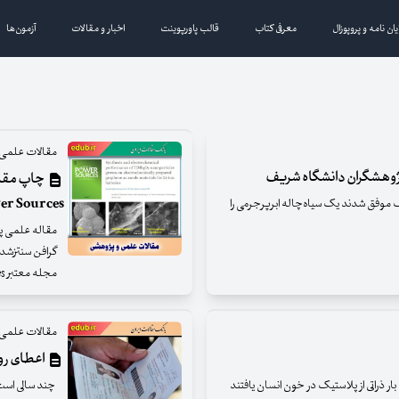
یان نامه و پروپوزال
معرفی کتاب
قالب پاورپوینت
اخبار و مقالات
آزمون‌ها
مقالات علمی 
ژوهشگران دانشگاه شریف
er Sources
وفق شدند یک سیاه‌چاله ابرپرجرمی را
مقاله علمی پ
گرافن سنتزشده
مجله معتبر Journal of Power Sources به چاپ رسید.
مقالات علمی 
اعطای روا
ار ذراتی از پلاستیک در خون انسان یافتند
چند سالی است