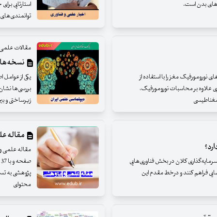
م‌های بدن است.
استارتاپی برای 
توانمندی‌های 
مقالات علمی 
نسخه‌هایی
ای نورومورفیک مغز را با استفاده از
یکی از عوامل 
وری علاوه بر محاسبات نورومورفیک،
بررسی‌ها نشان 
مغناطیسی
‌زیرساختی و بین
مقاله عل
سرمایه‌گذاری کلان در بخش فناوری‌هایی
ص
فضایی فراهم کنند و درخط مقدم این
پژوهشی به تسه
محتوای