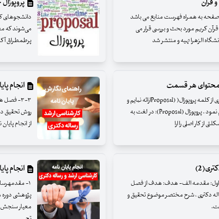
 قرآن
پروپوزال
قاله علمی و پژوهشی ادراکات فراحسی و قرآن در ۲۰ صفحه به همراه فهرست منابع می باشد
دانشجوهای کارش
و قرآن کریم مورد بحث و بررسی قرار می
می‌شوند که معن
انشگاه الزهرا تهیه و منتشر شد
پرطمطراق آکا
انجام پایا
مقدمه : در ابتدا لازم می دانم تعریف جامع و مختصری از کلمه پروپوزال( (Proposalارائه نمایم و
سپس تدوین یک پروپوزال را بطور خلاصه بیان خواهم نمود . پروپوزال (Proposal): در لغت به
روش تحقیق در 
ی از کار اصلی را ارا
از انجام پایان
تری(2)
انجام پایا
ایان نامه / رساله ۳-۳-۱ – فصل اول: مقدمه الف- هدف: هدف از فصل
۱- مقدمهرسال
ساله دکتری ، شرح مختصر موضوع تحقیق و
پژوهشی دوره ها
ست.
معیار سنجش ک
تح