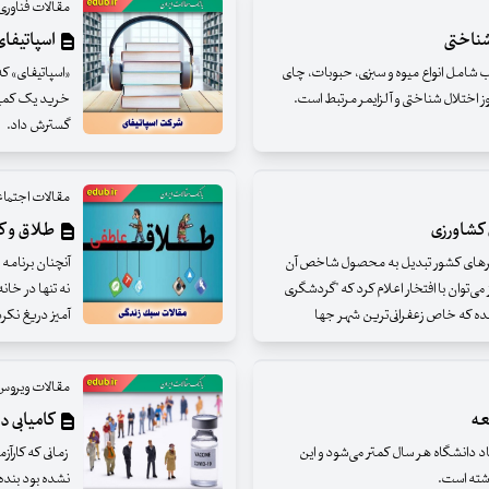
مقالات فناوری
شناختی
اسپاتیفای
شامل انواع میوه و سبزی، حبوبات، چای
«اسپاتیفای» ک
ز اختلال شناختی و آلزایمر مرتبط است.
خرید یک کمپان
گسترش داد.
مقالات اجتما
کشاورزی
طلاق و ک
رهای کشور تبدیل به محصول شاخص آن
آنچنان برنامه
ی‌توان با افتخار اعلام کرد که "گردشگری
نه تنها در خا
ده که خاص زعفرانی‌ترین شهر جها
آمیز دریغ نکرد
مقالات ویروس 
عه
کامیابی د
د دانشگاه هر سال کمتر می‌شود و این
زمانی که کارآزم
اشته است.
نشده بود بنده