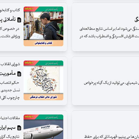
کتاب و کتابخوا
گی
تأملاتی پ
ب و خستگی می‌شود اما بر اساس نتایج مطالعه‌ای
در خصوص کتاب 
 افزایش افسردگی و اضطراب باشد که در
ویژه‌ای داشت 
شورای انقلاب 
مأموریت‌ه
یمیایی، می‌توانید از یک گیاه پرخواص
حکم انتصاب اع
نسل جدیدی از
چارچوب کلی انت
مقالات اجتما
سهم ایرا
بان‌ها می‌بینیم؛ قهرمانانی که برای حفظ