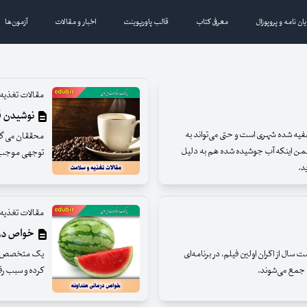
یان نامه و پروپوزال
معرفی کتاب
قالب پاورپوینت
اخبار و مقالات
آزمون‌ها
مقالات تغذیه
نوشیدن قه
فیه شده شهری است و حتی می‌تواند به
محققان می گوین
ضمن اینکه آب جوشیده شده هم به دلیل
توجهی موجب ک
د.
مقالات تغذیه
خواص درم
ال از اکران اولین فیلم، در برنامه‌ای
یک متخصص طب گ
م جمع می‌شوند.
کرده و سبب رق