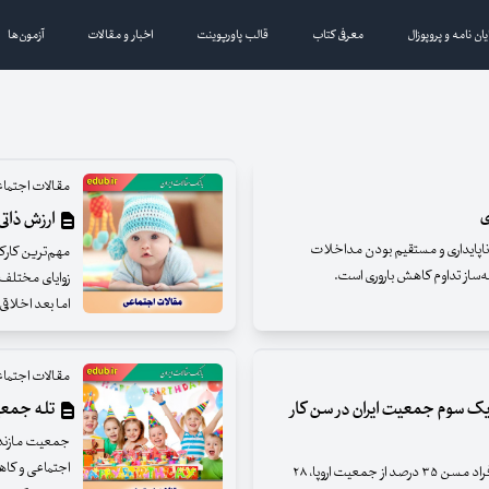
یان نامه و پروپوزال
معرفی کتاب
قالب پاورپوینت
اخبار و مقالات
آزمون‌ها
مقالات اجتما
ی
ارزش ذاتی
ناپایداری و مستقیم بودن مداخلات
مهم‌ترین کارکر
ه‌ساز تداوم کاهش باروری است.
زوایای مختلف ا
اما بعد اخلاقی
مقالات اجتما
ران هم/ ۲۰ سال دیگر، یک سوم جمعیت ایران در سن کار
تله جمعیت
جمعیت مازندرا
اجتماعی و کاه
آمارهای سازمان ملل نشان ‌می‌دهد: در سال ۲۰۵۰، افراد مسن ۳۵ درصد از جمعیت اروپا، ۲۸