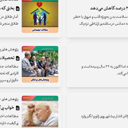
بختی که دی
لامت بدن به‌ویژه قلب و عروق با خطر
 جمله دمانس در سالمندی ارتباطی نزدیک
طلاق منجر ش
پژوهش های پ
تحصیلات د
میانگین سنی در کشور ما در اوایل انقلاب ۱۶ سال بوده، اما اکنون به ۳۲ سال رسیده است و
مطالعات جدید
افرادی که تحص
دقیق‌تر و سریع
پژوهش های ج
خواب بی‌ک
ن فشار بیشتری روی زانو و لگن وارد
بی‌کیفیت دارند