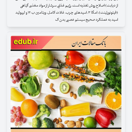
از دیابت) اصلاح روش تغذیه است. رژیم غذایی سرشار از مواد مغذی گیاهی
(فیتونورتینت)، امگا ۳، اسیدهای چرب، غلات کامل، ویتامین ب ۱۲ و لیپوئید
اسید به عملکرد صحیح سیستم عصبی بدن ک