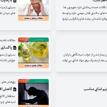
 خطر است؟
با رعایت این ۷ مورد با سردرد خدا
لات عمده بهداشتی دارد. هورمون ها
بسیاری از مرد
نبه های سلامتی نقش مهمی دارند و توسط
های درمان طبی
پوفیز، تخمدان، بیضه ها و پانکرانس ترشح
مقالات تغذیه
پاکسازی س
 بیدار شدن از خواب صبحگاهی یا پایان
بسیاری از سموم
عد از مصرف برخی مواد غذایی می تواند
عوارض ناشناخ
پژوهش های ج
ژیم غذایی مناسب
کاهش افسر
محققان کالج ک
اسیدهای چرب امگا ۳ می‌تواند موجب ک