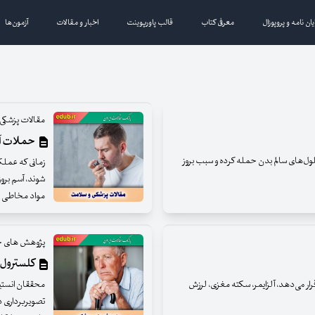
یان نامه و پروپوزال
معرفی کتاب
قالب پاورپوینت
اخبار و مقالات
آزمون‌ها
مقالات پزشکی
حملات آس
ول‌های سالم بدن حمله کرده و سبب بروز
زمانی که عمل
شوند، آسم بروز 
مواد مخاطی غ
پژوهش های ج
کلسترول م
رار می‌دهد، آلزایمر، سکته مغزی، لرزش
محققان انستیت