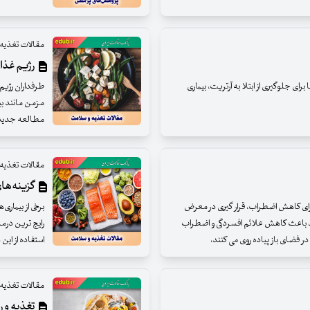
مقالات تغذیه
رژیم غذای
رب امگا ۳ و تمام فواید آنها برای جلوگیری از ابتلا به آرتریت، بیماری
طرفداران رژیم 
مزمن مانند ب
مطالعه جدید 
مقالات تغذیه
گزینه‌های
برای کاهش اضطراب، قرار گیری در معرض
برخی از بیماری
ید باعث کاهش علائم افسردگی و اضطراب
رایج ‌ترین درم
 فضای باز پیاده روی می کنند،
استفاده از این 
مقالات تغذیه
تغذیه و ر