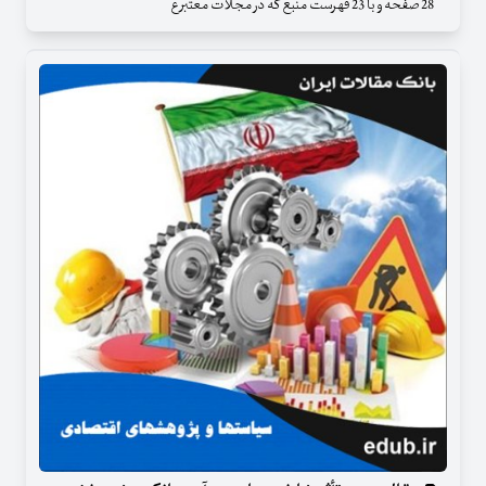
28 صفحه و با 23 فهرست منبع که در مجلات معتبر ع