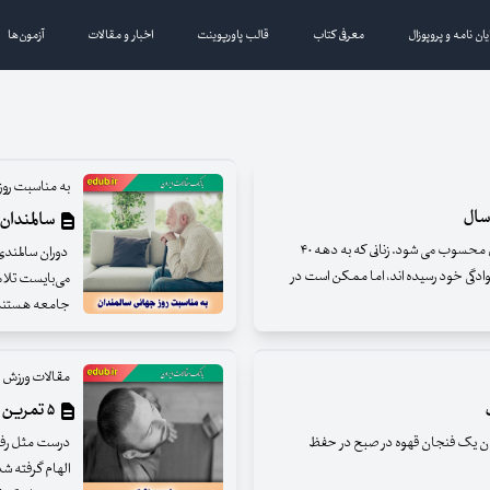
یان نامه و پروپوزال
معرفی کتاب
قالب پاورپوینت
اخبار و مقالات
آزمون‌ها
به مناسبت روز
سالمندان؛
چهل سالگی برای بسیاری از زنان یک نقطه عطف بزرگی محسوب می شود. زنانی که به دهه ۴۰
دوران سالمندی 
وادگی خود رسیده اند، اما ممکن است در
می‌بایست تلاش 
جامعه هستند و 
مقالات ورزش 
۵ تمرین یوگای صورت که باید در خانه امتحان کنید
ن یک فنجان قهوه در صبح در حفظ
درست مثل رفتن
الهام گرفته ش