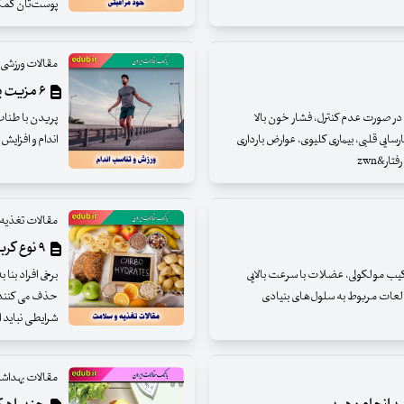
پوست‌تان کمک
مقالات ورزشی
۶ مزیت باورنکردنی طناب زدن برای بدن!
 خون بالا است، در صورت عدم کنترل، فشار خون بالا
پریدن با طنا
رسایی قلبی، بیماری کلیوی، عوارض بارداری
اندام و افزای
ار&zwn
مقالات تغذیه
۹ نوع کربوهیدارت را هیچگاه از رژیم تان حذف نکنید!
رکیب مولکولی، عضلات با سرعت بالایی
برخی افراد بنا
طالعات مربوط به سلول‌های بنیادی
حذف می کنند و
شرایطی نباید 
مقالات بهدا