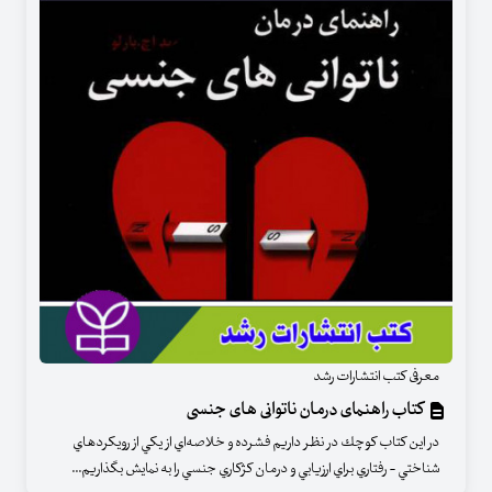
معرفی کتب انتشارات رشد
کتاب راهنمای درمان ناتوانی های جنسی
در اين كتاب كوچك در نظر داريم فشرده و خلاصه‌اي از يكي از رويكردهاي
شناختي - رفتاري براي ارزيابي و درمان كژكاري جنسي را به نمايش بگذاريم...