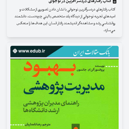
کتاب رفتارهای دردسر آفرین در نوجوانی
كتاب رفتارهاي دردسرآفرين نوجواني با نشان دادن تصويري از مشكلات و
اميدهاي تجربه نوجواني از ديدگاه يك متخصص باليني چيره‌دست، دانشمند
روانشناسي رشد و مشاهده‌گر انديشمند رفتار انسان، اين هدف‌ها را منعكس
مي‌سازد.