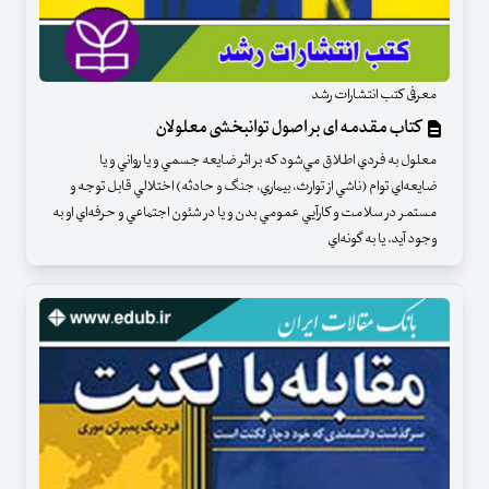
معرفی کتب انتشارات رشد
کتاب مقدمه ای بر اصول توانبخشی معلولان
معلول به فردي اطلاق مي‌شود كه بر اثر ضايعه جسمي و يا رواني و يا
ضايعه‌اي توام (ناشي از توارث، بيماري، جنگ و حادثه) اختلالي قابل توجه و
مستمر در سلامت و كارآيي عمومي بدن و يا در شئون اجتماعي و حرفه‌اي او به
وجود آيد. يا به گونه‌اي