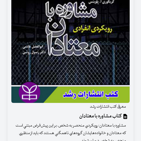
معرفی کتب انتشارات رشد
کتاب مشاوره با معتادان
مشاوره با معتادان: رويكردي منحصر به شخص، بر اين پيش‌فرض مبتني است
كه معتادان و خانواده‌هايشان گروه‌هاي ناهمگني هستند كه بايد از منظري
منحصر به شخص درمان شوند.