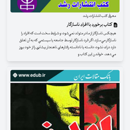
معرفی کتب انتشارات رشد
کتاب برخورد با افراد ناسازگار
هيچكس ناسازگار از مادر متولد نمي‌شود؛ و شرايط سخت است كه افراد را
ناسازگار مي‌سازد. اگر فرد ناسازگار توسط جامعه يا سيستمي كه به آن تعلق
دارد درك نشود؛ دانسته يا نادانسته رفتارهاي ناهنجار بيشتري را از خود بروز
مي‌دهد. خواندن اين كتاب و