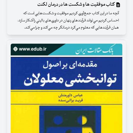
کتاب موفقیت ها و شکست ها در درمان لکنت
آنچه ما در اين كتاب جمع‌آوري كرديم موفقيت و شكست‌هايي است كه
احساس كرديم مي‌تواند فرآيندهاي پنهان در داوري‌هاي باليني را آشكار سازد‎،
همان فرآيندهايي كه معلوم مي‌كرد درمانگر چه مي‌كند و چرا مي‌كند.