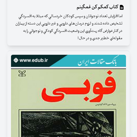
کتاب کمکم کن غمگینم
اما افزايش تعداد نوجوانان و سپس كودكان خردسالي كه مبتلا به افسردگي
تشخيص داده شدند و لزوم درمان‌هاي دارويي و غير دارويي اين دسته از بيماران
در كنار عوارض گاه بهت‌آوري اين وضعيت افسردگي كودكي و نوجواني را به
مقوله‌اي خطير جدي و در حال ا