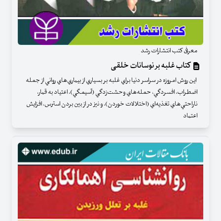
معرفی کتب انتشارات رشد
کتاب غلبه بر نوسانات خلقی
اين روش امروزه در سراسر دنيا براي غلبه بر بسياري از بيماري‌هاي رواني از جمله
اضطراب، افسردگي، حمله‌هاي وحشت‌زدگي (آسيمگي)، اعتياد به قمار،
ناراحتي‌هاي تغذيه‌اي (اختلالات خوردن)، و نيز در از بين بردن استرس، افزايش
اعتماد