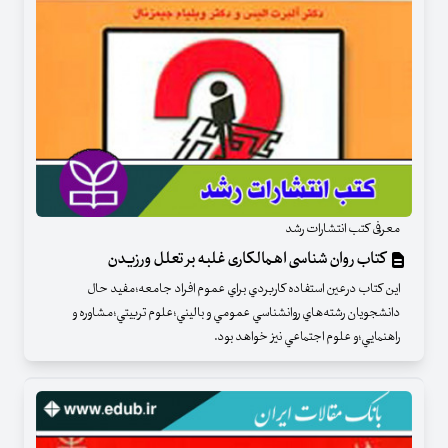
معرفی کتب انتشارات رشد
کتاب روان شناسی اهمالکاری غلبه بر تعلل ورزیدن
اين كتاب درعين استفاده كاربردي براي عموم افراد جامعه؛مفيد حال
دانشجويان رشته‌هاي روانشناسي عمومي و باليني؛علوم تربيتي؛مشاوره و
راهنمايي؛و علوم اجتماعي نيز خواهد بود.