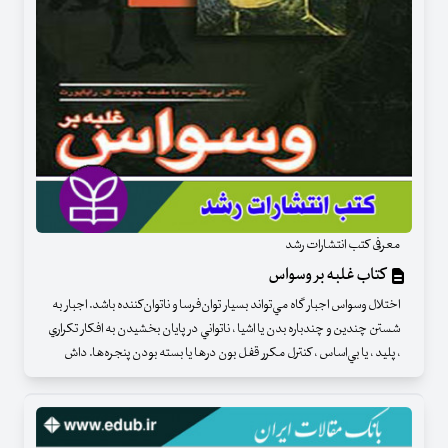
معرفی کتب انتشارات رشد
کتاب غلبه بر وسواس
اختلال وسواس اجبار گاه مي‌تواند بسيار توان‌فرسا و ناتوان‌كننده باشد. اجبار به
شستن چندين و چندباره بدن يا اشيا ، ناتواني در پايان بخشيدن به افكار تكراري
، پليد ، يا بي‌اساس ، كنترل مكرر قفل بون درها يا بسته بودن پنجره‌ها. داش