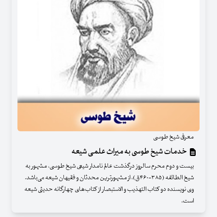
معرفی شیخ طوسی
خدمات شیخ طوسی به میراث علمی شیعه
بیست و دوم محرم سالروز درگذشت عالم نامدار شیعی شیخ طوسی، مشهور به
شیخ الطائفه (۳۸۵-۴۶۰ق)، از مشهورترین محدثان و فقیهان شیعه می‌باشد.
وی نویسنده دو کتاب التهذیب و الاستبصار از کتاب‌های چهارگانه حدیثی شیعه
است.