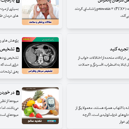
یص سرطان پانکراس
با رعایت این ۷ مورد با سردرد خدا
محققان دانشگاه کویین مری لندن پروتئینی موسوم به pentraxin ۳ (PTX۳) را شناسایی کردند
بسیاری از مرد
ی‌کند.
های درمان طبی
پژوهش های پ
تشخیص سر
رصد جمعیت عمومی در ایالات متحده از اختلالات خواب از
تشخیص زودهنگ
ل ابتلا به اضطراب، افسردگی و حملات
درازی است که 
یعنی ترشحات آ
در خوردن 
میوه‌ها از نظر 
ه با التهاب همراه هستند. معمولا یکی از
می‌باشند. اما 
از داروهای غیراستروئیدی است. اگرچه
میوه‌هایی است
ای عوار