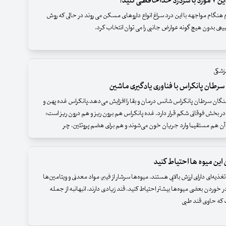
حافظی کنید!
م هنگام مواجهه با این درد سراغ انواع داروهای مسکن می روند در حالی که روش
عی بدون هیچ گونه عوارض جانبی را می توان انتخاب کرد.
زشکی
طان پانکراس با فناوری یادگیری ماشین
ان سرطان پانکراس شانس درمان و بقا را افزایش می‌دهد.پانکراس غده پهن و
در بخش فوقانی شکم قرار دارد. غده پانکراس هم برون ریز و هم درون ریز است؛
ن هم مستقیما وارد جریان خون می‌شوند و هم برای هضم پروتئین، چر
این میوه‌ ها احتیاط کنید
تغذیه‌ای دارای ارزش بالایی هستند. میوه‌ها سرشار از فیبر، مواد معدنی و ویتامین‌ها
در خوردن بعضی میوه‌ها بیشتر احتیاط کنید، قند زیادی دارند. انبهانبه از جمله
 که حاوی قند طبی