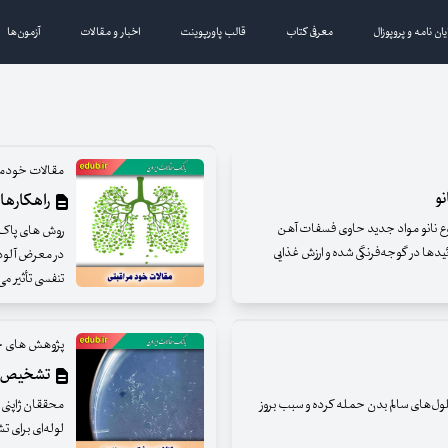
یان نامه و پروپوزال
معرفی کتاب
قالب پاورپوینت
اخبار و مقالات
آزمون‌ها
مقالات خودمر
نو
راهکارهای
نوع نانو مواد جدید حاوی فسفات آهن
روش های پاک‌س
ونوئیدها در گوجه‌فرنگی شده و ارزش غذایی
در معرض آلودگی
تنفسی تأثیر می
پژوهش های ج
تشخیص سرط
ول‌های سالم بدن حمله کرده و سبب بروز
محققان ژاپنی م
لوله‌ای برای ت