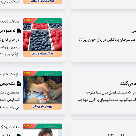
تشخیص می‌ده
مقالات تغذیه 
اس
۵ میوه برای بیماران دیابتی
مطالعات اخیر محققان دانشگاه شیکاگو نشان می‌دهد سرطان پانکراس در زنان جوان زیر ۵۵
در حالی که روش
بیماری وجود ن
بزرگترین چالش سیست
پژوهش های ج
تشخیص بافت 
می که سیستم ایمنی بدن شما متوجه
 میکروب، ماده شیمیایی یا آلرژن مهاجم
تشخیص بافت سر
می‌تواند با سرعت ۱۰۰ برابر روش‌های فعلی و تنها در ۱۵ ثانی
مقالات پزشکی