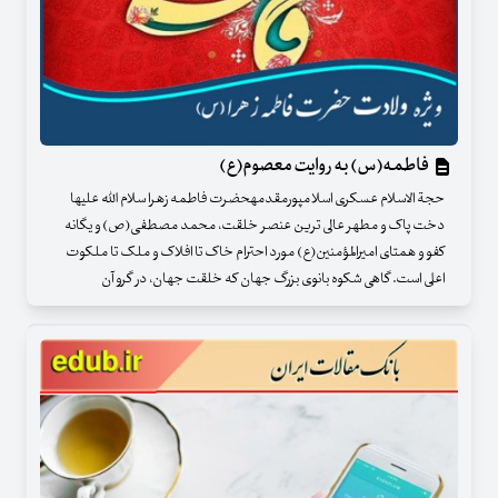
فاطمه(س) به روایت معصوم(ع)
حجة الاسلام عسکری اسلامپورمقدمهحضرت فاطمه زهرا سلام الله علیها
دخت پاک و مطهر عالی ترین عنصر خلقت، محمد مصطفی(ص) و یگانه
کفو و همتای امیرالمؤمنین(ع) مورد احترام خاک تا افلاک و ملک تا ملکوت
اعلی است. گاهی شکوه بانوی بزرگ جهان که خلقت جهان، در گرو آن