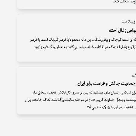
وند، مختل کند.
 و سلامت
واص زغال اخته
انه‌ای است کوچک و بیضی‌شکل. این دانه معمولا یا قرمز کم‌رنگ است یا قرمز
شتر انواع زغال اخته که در نقاط مختلف رشد می‌کنند به همان رنگ قرمز تیره
عی
جمعیت چالش و فرصت برای ایران
یران اسلامی، انسان‌هایی هستند که پس از عمری کار، تلاش، تحمل سختی‌ها،
شمند و بندگی خداوند کریم، قدم در مرحله سالمندی گذاشته‌اند که جامعه ایران
 به‌عنوان دوران «فرزانگی» نام می&z