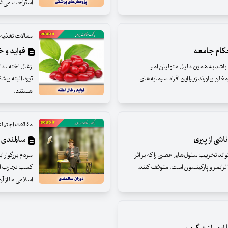
استراحت می‌ش
مقالات تغذیه
تحکام جامعه
فواید و خ
ه باشد به همین دلیل متولیان امر
زغال اخته ، د
غان بیاورند زیرا این افراد سرمایه‌های
تیره. البته بی
هستند.
مقالات اجتما
اشی از پیری
سالمندی 
واند تخریب سلول‌های عصبی را که بر اثر
مردم بزرگوار ا
لزایمر و پارکینسون است، متوقف کنند.
کسب تجارب ارز
اسلامی ما از آن