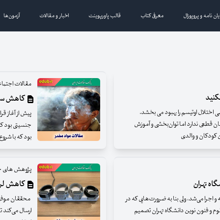
یان نامه و پروپوزال
معرفی کتاب
قالب پاورپوینت
اخبار و مقالات
آزمون‌ها
مقالات اجتما
نکنید
کاهش سن اعت
 اختلال اوتیسم را بهبود می بخشد.
پیش از آغاز قر
ن قطعی ندارد اما توان‌بخشی و آموزش
جنسیتی بود که 
ن کودکان و والدی
بود که با شروع
پژوهش های ج
گاه تهران
کاهش لرزش
 اجرا می‌شد، ولی بنا به ضرورت‌هایی که در
محققان موفق ب
 و فنون نوین دانشگاه تهران تصمیم
ارسال می‌کند 