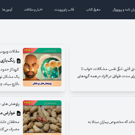
یان نامه و پروپوزال
معرفی کتاب
قالب پاورپوینت
اخبار و مقالات
آزمون‌ها
مقالات ویروس 
رنگ‌بازی ک
حتی قلبی، تنگی نفس، مشکلات خواب تا
برای مدت طولانی در افراد در همه گروه‌های
یک مشکل نو بر
«قارچ سیاه» چه
پژوهش های ج
عوارض مص
کسنی علیه SARS-CoV-۲ ابداع کرده اند که مخصوص بیماران مبتلا به
محققان دانشگا
مصرف می‌کنند