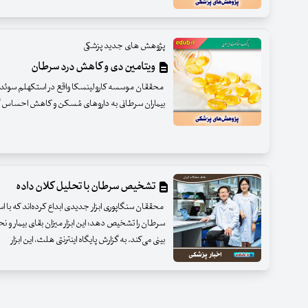
پژوهش های جدید پزشکی
ویتامین دی و کاهش درد سرطان
محققان موسسه کارولینسکا واقع در استکهلم سوئد 
بیماران سرطانی به داروهای مُسکن و کاهش احساس گ
تشخیص سرطان با تحلیل کلان داده‌
محققان سنگاپوری ابزار جدیدی ابداع کرده‌اند که با اس
سرطان را تشخیص دهد؛ این ابزار میزان بقای بیمار و نح
بینی می‌کند. به گزارش پایگاه اینترنتی هلث، این ابزار