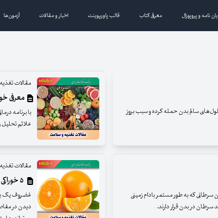
یان نامه و پروپوزال
معرفی کتاب
قالب پاورپوینت
اخبار و مقالات
آزمون‌ها
مقالات تغذیه
معرفی خور
ول‌های سالم بدن حمله کرده و سبب بروز
با برنامه درما
علائم تحلیل رفت
مقالات تغذیه
۵ خوراکی برای کمک به غضروف سازی
ن سرطانی که به طور مستمر بادام زمینی
غضروف یک باف
رطان در بدن قرار دارند.
دیدن در مفاصل