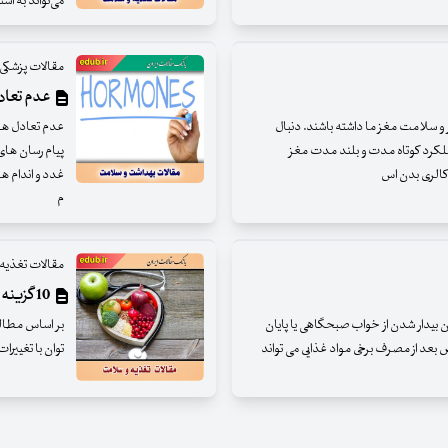
می‌تواند به استئوآرتریت (OA) متداول‌ت
مقالات پزشکی
عدم تعادل
ار و سلامت مغز ما داشته باشند. دنبال
عدم تعادل هو
عملکرد کوتاه مدت و بلند مدت مغز
پیام رسان های
غدد و اندام ها
م
مقالات تغذیه
10 گزینه غذایی قلب را جوان نگه می دارند
 بیدار شدن از خواب صبحگاهی یا پایان
عد از مصرف برخی مواد غذایی می تواند
توان با تغییر