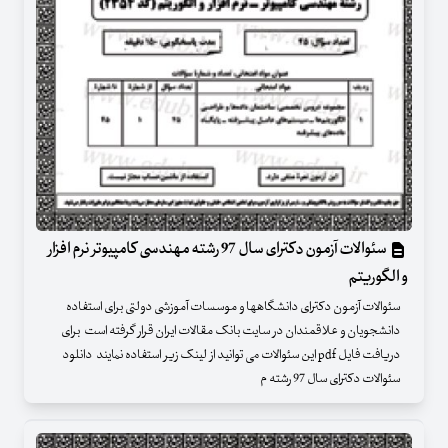
سئوالات آزمون دکترای سال 97 رشته مهندسی کامپیوتر نرم افزار
و الگوریتم
سئوالات آزمون دکترای دانشگاهها و موسسات آموزشی دولتی برای استفاده
دانشجویان و علاقمندان در سایت بانک مقالات ایران قرار گرفته است برای
دریافت فایل pdf این سئوالات می توانید از لینک زیر استفاده نمایند دانلود
سئوالات دکترای سال 97 رشته م