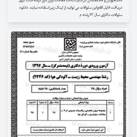
دانشجویان و علاقمندان در سایت بانک مقالات ایران قرار گرفته است برای
دریافت فایل pdf این سئوالات می توانید از لینک زیر استفاده نمایند دانلود
سئوالات دکترای سال 97 رشته م