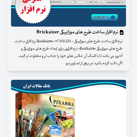
نرم افزار ساخت طرح های موزاییکی Brickaizer
نرم افزار ساخت طرح های موزاییکی - Brickaizer+ v7.0.0.225 نرم افزار ساخت
طرح های موزاییکی Brickaizer+ نرم افزاری برای ایجاد طرح های موزاییکی و
آجری می باشد تا با کمک آن عکس های خود را جذاب تر و متفاوت تر کنید.
اگر دقت کرده باشید در برخی از تصاویر مو