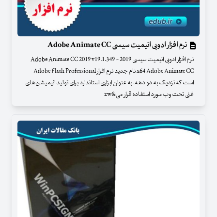
نرم افزار ادوبی انیمیت سی‎سی Adobe Animate CC
نرم افزار ادوبی انیمیت سی‎سی 2019 - Adobe Animate CC 2019 v19.1.349
x64 Adobe Animate CC نام جدید نرم افزار Adobe Flash Professional
است که نزدیک به دو دهه، به عنوان ابزاری استاندارد برای تولید انیمیشن‌های
غنی تحت وب مورد استفاده قرار می&zw