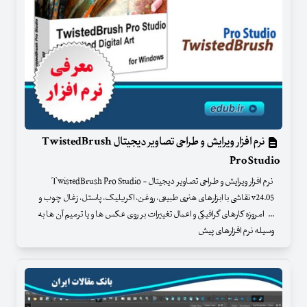
نرم افزار ویرایش و طراحی تصاویر دیجیتال TwistedBrush
Pro Studio
نرم افزار ویرایش و طراحی تصاویر دیجیتال - TwistedBrush Pro Studio
v24.05 نقاشی با ابزارهای هنری طبیعی، روغن، اکریلیک، پاستل، زغال چوب و
... امروزه کارهای گرافیکی و اعمال تغییرات بر روی عکس ها و یا ترمیم آن ها به
وسیله نرم افزارهای پیش