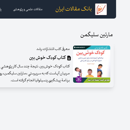
بانک مقالات ایران
مقالات علمی و پژوهشی
پا
مارتين سليگمن
معرفی کتب انتشارات رشد
کتاب کودک خوش بین
كتاب كودک خوش‌بين، نتيجة چند سال كار پژوهشي و 
مربيان آنهاست كه به سرپرستي «مارتين سليگمن» روا
برنامة پيشگيري پنسيلوانيا انجام گرفته است.