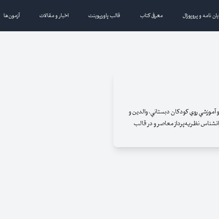
یان نامه و پروپوزال
معرفی کتاب
قالب پاورپوینت
اخبار و مقالات
آزمون‌ها
آموزشي روي كودكان دبستاني، والدين و
نشناس نظريه‌پرداز معاصر و در قالب