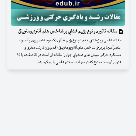
مقاله تاثیر دو نوع رژیم غذایی بر شاخص های آنتروپومتریکی
مقاله علمی و پژوهشی" تاثیر دو نوع رژیم غذایی (کمبود عنصر روی و کمبود
عنصرآهن) بر برخی شاخص های آنتروپومتریکی (قد و وزن)، رشد مغزی و
عملکرد حرکتی موش های صحرایی جوان " مقاله ای است در 21 صفحه با 59
عنوان فهرست منبع که در مجلات معتبر علمی با رویکرد رشد