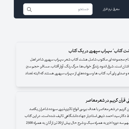
معرفی نرم افزار
 کتاب" سهراب سپهری در یک کتاب
ام مجموعه ای مکتوب شامل هشت کتاب شعر سهراب سپهری شاعر اهل
ان است. شرق اندوه، زندگی خواب‌ها، مرگ رنگ، آوار آفتاب، مسافر، حجم سبز،
ه و صدای پای آب، کتاب ها و سروده‌هایی از سهراب سپهری هستند که البته تعداد
 قرآن کریم در شعر معاصر
ن کریم در شعر معاصر با هدف بررسی انواع تاثیرپذیری سروده شاعران یکصد
 دکتر سید احمد ذبیحی استادیار جهاددانشگاهی تالیف شده است. در این کتاب
وره اخیر به همراه سبک و شرح حال بیش از 20 تن از آنان به همراه 2500