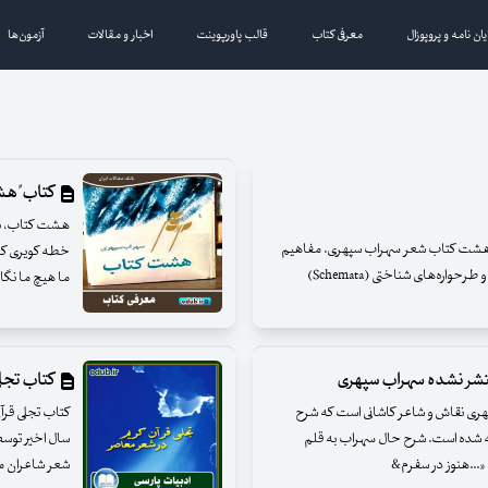
یان نامه و پروپوزال
معرفی کتاب
قالب پاورپوینت
اخبار و مقالات
آزمون‌ها
کتاب"هشت
هشت کتاب، ن
 هشت کتاب شعر سهراب سپهری. مفاهیم
خطه کویری کاش
روان‌شناسی مدرن مانند ذهن‌آگاهی (Mindfulness) و طرحواره‌های شناختی (Schemata)
ما هیچ ما نگا
نتشر نشده سهراب سپهری
کتاب تجلی
پهری نقاش و شاعر کاشانی است که شرح
کتاب تجلی قرآ
استه شده است. شرح حال سهراب به قلم
سال اخیر توسط
م «...هنوز در سفرم&
شعر شاعران مهم سه د