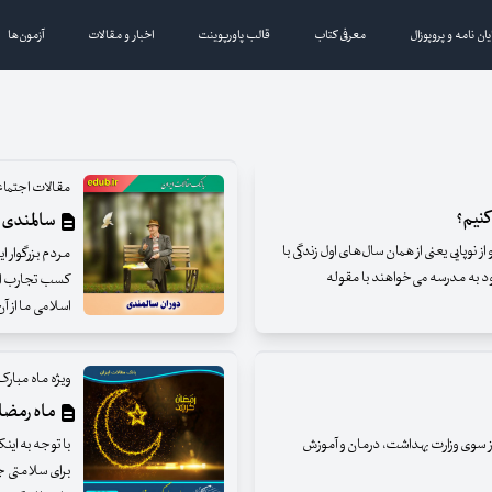
یان نامه و پروپوزال
معرفی کتاب
قالب پاورپوینت
اخبار و مقالات
آزمون‌ها
مقالات اجتما
کنیم؟
سالمندی 
 نوپایی یعنی از همان سال‌های اول زندگی با
مردم بزرگوار ا
ود به مدرسه می‌خواهند با مقوله
کسب تجارب ارز
اسلامی ما از آن
ویژه ماه مبار
ماه رمضا
از سوی وزارت بهداشت، درمان و آموزش
با توجه به این
برای سلامتی ج