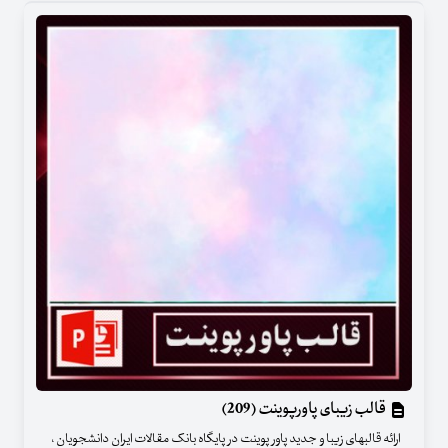
قالب زیبای پاورپوینت (209)
ارائه قالبهای زیبا و جدید پاور پوینت در پایگاه بانک مقالات ایران دانشجویان ،