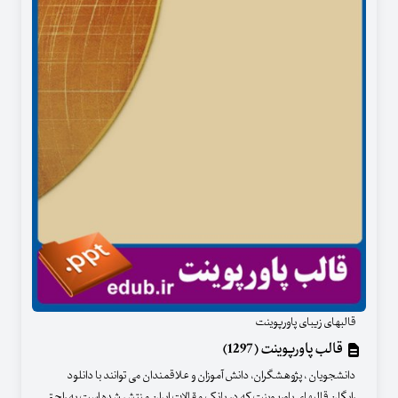
قالبهای زیبای پاورپوینت
قالب پاورپوینت (1297)
دانشجویان ، پژوهشگران، دانش آموزان و علاقمندان می توانند با دانلود
رایگان قالبهای پاورپوینت که در بانک مقالات ایران منتشر شده است به راحتی